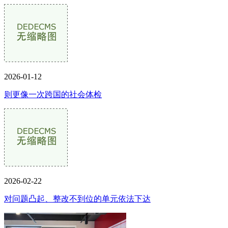
2026-01-12
则更像一次跨国的社会体检
2026-02-22
对问题凸起、整改不到位的单元依法下达