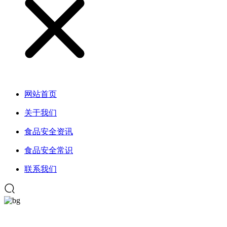
网站首页
关于我们
食品安全资讯
食品安全常识
联系我们