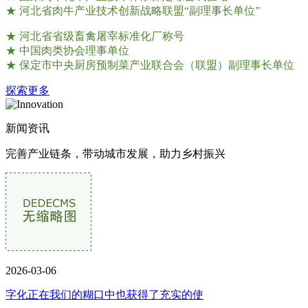
★ 河北省肉牛产业技术创新战略联盟“副理事长单位”
★ 河北省省级畜禽屠宰标准化厂称号
★ 中国肉类协会理事单位
★ 保定市中央厨房预制菜产业联合会（联盟）副理事长单位
探索更多
新闻资讯
完善产业链条，带动城市发展，助力乡村振兴
2026-03-06
字化正在我们的糊口中也获得了充实的使