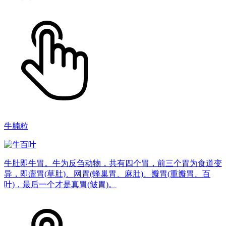
牛腩粒
牛肚即牛胃。牛为反刍动物，共有四个胃，前三个胃为食道变
异，即瘤胃(草肚)、网胃(蜂巢胃、麻肚)、瓣胃(重瓣胃、百
叶)，最后一个才是真胃(皱胃)。