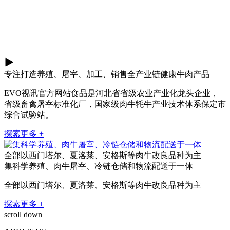
专注打造养殖、屠宰、加工、销售全产业链健康牛肉产品
EVO视讯官方网站食品是河北省省级农业产业化龙头企业，
省级畜禽屠宰标准化厂，国家级肉牛牦牛产业技术体系保定市
综合试验站。
探索更多 +
全部以西门塔尔、夏洛莱、安格斯等肉牛改良品种为主
集科学养殖、肉牛屠宰、冷链仓储和物流配送于一体
全部以西门塔尔、夏洛莱、安格斯等肉牛改良品种为主
探索更多 +
scroll down