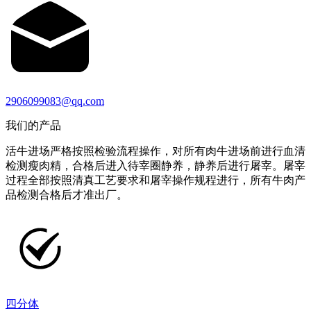
2906099083@qq.com
我们的产品
活牛进场严格按照检验流程操作，对所有肉牛进场前进行血清
检测瘦肉精，合格后进入待宰圈静养，静养后进行屠宰。屠宰
过程全部按照清真工艺要求和屠宰操作规程进行，所有牛肉产
品检测合格后才准出厂。
四分体