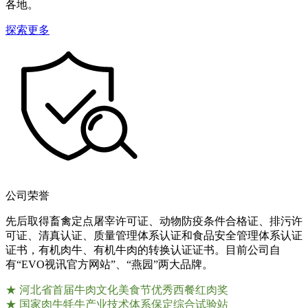
各地。
探索更多
公司荣誉
先后取得畜禽定点屠宰许可证、动物防疫条件合格证、排污许
可证、清真认证、质量管理体系认证和食品安全管理体系认证
证书，有机肉牛、有机牛肉的转换认证证书。目前公司自
有“EVO视讯官方网站”、“燕园”两大品牌。
★ 河北省首届牛肉文化美食节优秀西餐红肉奖
★ 国家肉牛牦牛产业技术体系保定综合试验站