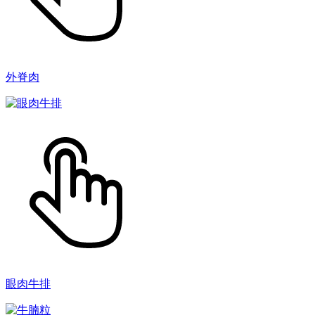
外脊肉
眼肉牛排